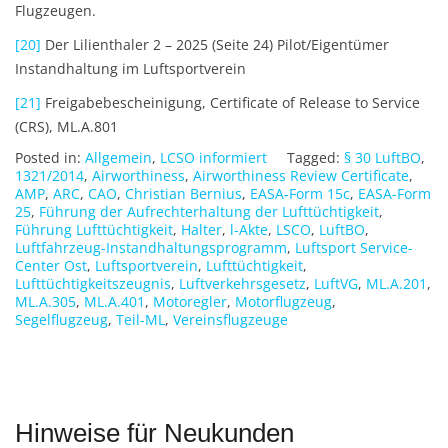
Flugzeugen.
[20]
Der Lilienthaler 2 – 2025 (Seite 24) Pilot/Eigentümer
Instandhaltung im Luftsportverein
[21]
Freigabebescheinigung, Certificate of Release to Service
(CRS), ML.A.801
Posted in:
Allgemein
,
LCSO informiert
Tagged:
§ 30 LuftBO
,
1321/2014
,
Airworthiness
,
Airworthiness Review Certificate
,
AMP
,
ARC
,
CAO
,
Christian Bernius
,
EASA-Form 15c
,
EASA-Form
25
,
Führung der Aufrechterhaltung der Lufttüchtigkeit
,
Führung Lufttüchtigkeit
,
Halter
,
l-Akte
,
LSCO
,
LuftBO
,
Luftfahrzeug-Instandhaltungsprogramm
,
Luftsport Service-
Center Ost
,
Luftsportverein
,
Lufttüchtigkeit
,
Lufttüchtigkeitszeugnis
,
Luftverkehrsgesetz
,
LuftVG
,
ML.A.201
,
ML.A.305
,
ML.A.401
,
Motoregler
,
Motorflugzeug
,
Segelflugzeug
,
Teil-ML
,
Vereinsflugzeuge
Hinweise für Neukunden