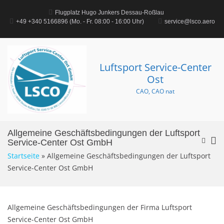
Zum
Inhalt
Flugplatz Hugo Junkers Dessau-Roßlau
springen
+49 +340 5166896‬ (Mo. - Fr. 08:00 - 16:00 Uhr)
service@lsco.aero
Luftsport Service-Center
Ost
CAO, CAO nat
Allgemeine Geschäftsbedingungen der Luftsport
Pr
Such-
Service-Center Ost GmbH
Formul
Me
Startseite
»
Allgemeine Geschäftsbedingungen der Luftsport
anseh
für
Service-Center Ost GmbH
mo
Ge
Allgemeine Geschäftsbedingungen der Firma Luftsport
Service-Center Ost GmbH