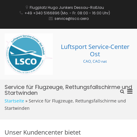
Zum
Inhalt
Flugplatz Hugo Junkers Dessau-Roßlau
springen
+49 +340 5166896‬ (Mo. - Fr. 08:00 - 16:00 Uhr)
service@lsco.aero
Luftsport Service-Center
Ost
CAO, CAO nat
Service für Flugzeuge, Rettungsfallschirme und
Pri
Such-
Startwinden
Formula
Me
Startseite
»
Service für Flugzeuge, Rettungsfallschirme und
ansehe
für
Startwinden
mob
Ger
Unser Kundencenter bietet