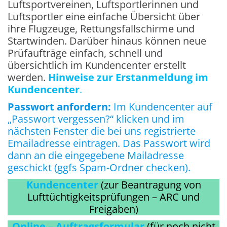
Luftsportvereinen, Luftsportlerinnen und
Luftsportler eine einfache Übersicht über
ihre Flugzeuge, Rettungsfallschirme und
Startwinden. Darüber hinaus können neue
Prüfaufträge einfach, schnell und
übersichtlich im Kundencenter erstellt
werden.
Hinweise zur Erstanmeldung im
Kundencenter
.
Passwort anfordern:
Im Kundencenter auf
„Passwort vergessen?“ klicken und im
nächsten Fenster die bei uns registrierte
Emailadresse eintragen. Das Passwort wird
dann an die eingegebene Mailadresse
geschickt (ggfs Spam-Ordner checken).
Kundencenter
(zur Beantragung von
Lufttüchtigkeitsprüfungen – ARC und
Freigaben)
Online – Auftragsformular
(für noch nicht