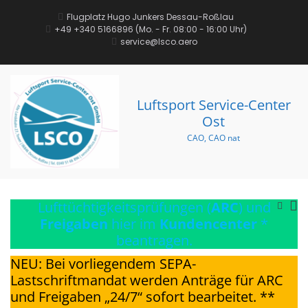
Zum
Inhalt
Flugplatz Hugo Junkers Dessau-Roßlau
springen
+49 +340 5166896‬ (Mo. - Fr. 08:00 - 16:00 Uhr)
service@lsco.aero
Luftsport Service-Center
Ost
CAO, CAO nat
Pr
Lufttüchtigkeitsprüfungen (
ARC
) und
Such-
Formul
Me
Freigaben
hier im
Kundencenter
*
anseh
für
beantragen.
mo
NEU: Bei vorliegendem SEPA-
Ge
Lastschriftmandat werden Anträge für ARC
und Freigaben „24/7“ sofort bearbeitet. **