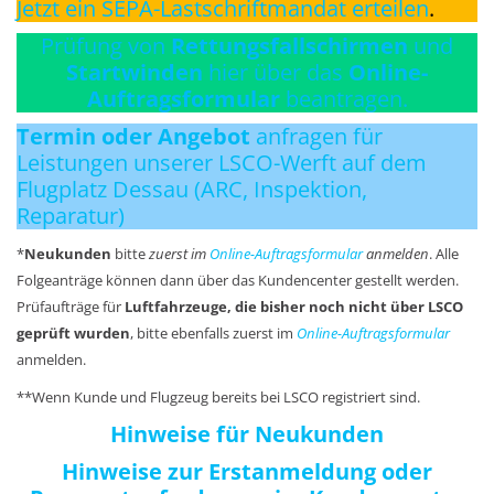
Jetzt ein SEPA-Lastschriftmandat erteilen
.
Prüfung von
Rettungsfallschirmen
und
Startwinden
hier über das
Online-
Auftragsformular
beantragen.
Termin oder Angebot
anfragen für
Leistungen unserer LSCO-Werft auf dem
Flugplatz Dessau (ARC, Inspektion,
Reparatur)
*
Neukunden
bitte
zuerst im
Online-Auftragsformular
anmelden
. Alle
Folgeanträge können dann über das Kundencenter gestellt werden.
Prüfaufträge für
Luftfahrzeuge, die bisher noch nicht über LSCO
geprüft wurden
, bitte ebenfalls zuerst im
Online-Auftragsformular
anmelden.
**Wenn Kunde und Flugzeug bereits bei LSCO registriert sind.
Hinweise für Neukunden
Hinweise zur Erstanmeldung oder