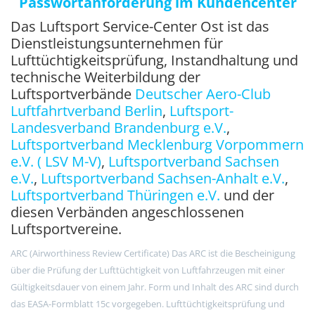
Passwortanforderung im Kundencenter
Das Luftsport Service-Center Ost ist das
Dienstleistungsunternehmen für
Lufttüchtigkeitsprüfung, Instandhaltung und
technische Weiterbildung der
Luftsportverbände
Deutscher Aero-Club
Luftfahrtverband Berlin
,
Luftsport-
Landesverband Brandenburg e.V.
,
Luftsportverband Mecklenburg Vorpommern
e.V. ( LSV M-V)
,
Luftsportverband Sachsen
e.V.
,
Luftsportverband Sachsen-Anhalt e.V.
,
Luftsportverband Thüringen e.V.
und der
diesen Verbänden angeschlossenen
Luftsportvereine.
ARC (Airworthiness Review Certificate) Das ARC ist die Bescheinigung
über die Prüfung der Lufttüchtigkeit von Luftfahrzeugen mit einer
Gültigkeitsdauer von einem Jahr. Form und Inhalt des ARC sind durch
das EASA-Formblatt 15c vorgegeben. Lufttüchtigkeitsprüfung und