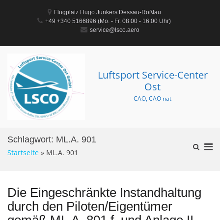
Zum
Inhalt
Flugplatz Hugo Junkers Dessau-Roßlau
springen
+49 +340 5166896‬ (Mo. - Fr. 08:00 - 16:00 Uhr)
service@lsco.aero
Luftsport Service-Center
Ost
CAO, CAO nat
Schlagwort:
ML.A. 901
Pri
Such-
Startseite
»
ML.A. 901
Formula
Me
ansehe
für
mob
Die Eingeschränkte Instandhaltung
Ger
durch den Piloten/Eigentümer