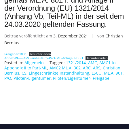
gemäß ML.A. 801 f. und Anlage II
der Verordnung (EU) 1321/2014
(Anhang Vb, Teil-ML) in der seit dem
24.03.2020 geltenden Fassung.
Beitrag veröffentlicht am
3. Dezember 2021
von
Christian
Bernius
Freigaben100h
Herunterladen
Annex-VI-—-AMC-and-GM-to-Part-ML-Anlage-II-DE-1
Herunterladen
Posted in:
Allgemein
Tagged:
1321/2014
,
AMC
,
AMC1 to
Appendix II to Part-ML
,
AMC2 ML.A. 302
,
ARC
,
ARS
,
Christian
Bernius
,
CS
,
Eingeschränkte Instandhaltung
,
LSCO
,
ML.A. 901
,
P/O
,
Piloten/Eigentümer
,
Piloten/Eigentümer- Freigabe