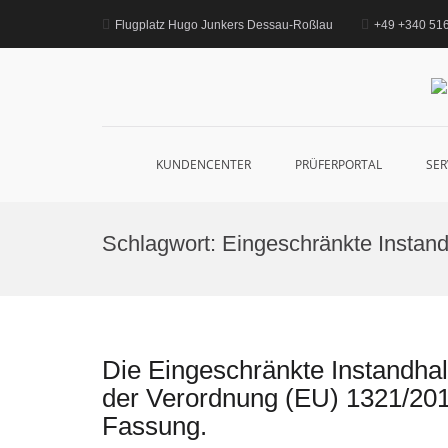
Zum
Inhalt
Flugplatz Hugo Junkers Dessau-Roßlau
+49 +340 5166
springen
KUNDENCENTER
PRÜFERPORTAL
SER
Schlagwort:
Eingeschränkte Instan
Die Eingeschränkte Instandhal
der Verordnung (EU) 1321/2014
Fassung.