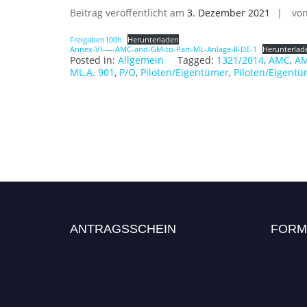
Beitrag veröffentlicht am
3. Dezember 2021
vo
Freigaben100h
Herunterladen
Annex-VI-—-AMC-and-GM-to-Part-ML-Anlage-II-DE-1
Herunterlad
Posted in:
Allgemein
Tagged:
1321/2014
,
AMC
,
AM
ML.A. 901
,
P/O
,
Piloten/Eigentümer
,
Piloten/Eigentü
ANTRAGSSCHEIN
FORM