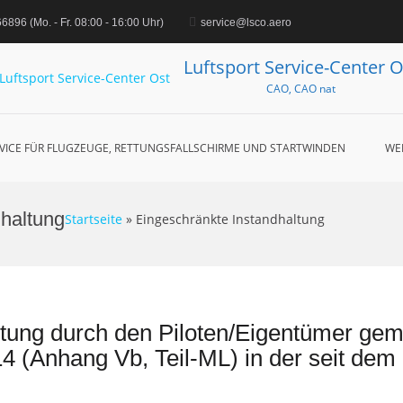
896‬ (Mo. - Fr. 08:00 - 16:00 Uhr)
service@lsco.aero
Luftsport Service-Center O
CAO, CAO nat
VICE FÜR FLUGZEUGE, RETTUNGSFALLSCHIRME UND STARTWINDEN
WE
dhaltung
Startseite
»
Eingeschränkte Instandhaltung
tung durch den Piloten/Eigentümer gemä
 (Anhang Vb, Teil-ML) in der seit dem