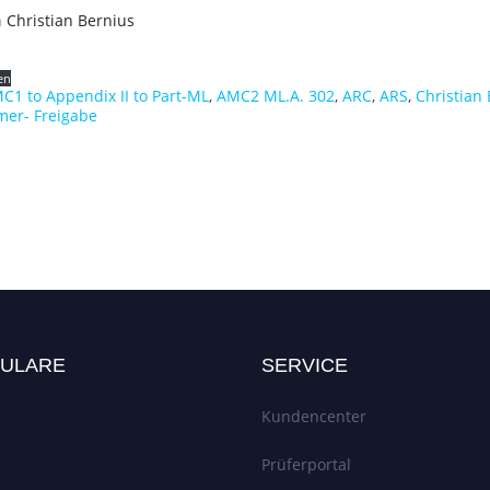
n
Christian Bernius
en
C1 to Appendix II to Part-ML
,
AMC2 ML.A. 302
,
ARC
,
ARS
,
Christian
mer- Freigabe
ULARE
SERVICE
Kundencenter
Prüferportal