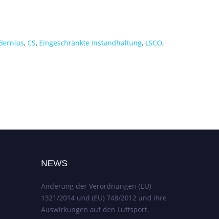
 Bernius
,
CS
,
Eingeschränkte Instandhaltung
,
LSCO
,
NEWS
Änderung der Verordnungen (EU)
1321/2014 und (EU) 748/2012 und ihre
Auswirkungen auf den Luftsport.