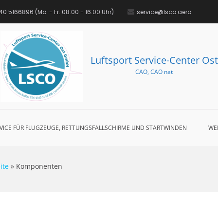
0 5166896‬ (Mo. - Fr. 08:00 - 16:00 Uhr)
service@lsco.aero
Luftsport Service-Center Ost
CAO, CAO nat
VICE FÜR FLUGZEUGE, RETTUNGSFALLSCHIRME UND STARTWINDEN
WE
ite
»
Komponenten