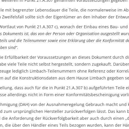
e weiteren in Punkt 21.A.307 genannten Voraussetzungen gegeben 
le mit begrenzter Lebensdauer die Teile, die normalerweise im A
 Im Zweifelsfall sollte sich der Eigentümer an den Inhaber der En
 Wortlaut von Punkt 21.A.307 c), wonach der Einbau eines Bau- und
s Dokuments ist, das von der Person oder Organisation ausgestellt wurde
eils und die Teilenummer sowie eine Erklärung über die Konformität de
ben sind“
.
ie Erfüllbarkeit der Voraussetzungen an dieses Dokument durch die
e viele Teile nicht selbst hergestellt, sondern zugekauft. Darüber
hrzeuge lediglich Limbach-Teilenummern ohne Referenz oder Korre
len auf die Konstruktionsdaten aus dem Hause Limbach gegeben se
ellung, dass auch für die in Punkt 21.A.307 b) aufgeführten Teile 
se allerdings nicht in Form einer Konformitätsbescheinigung vorl
genehmigung (DAH) von der Ausnahmeregelung Gebrauch macht und k
 und zum ursprünglichen Hersteller zurückverfolgen lässt. Das kann 
d die Anforderung der Rückverfolgbarkeit aber auch durch einen „d
n, die über den Händler eines Teils bezogen wurden, kann der Hän