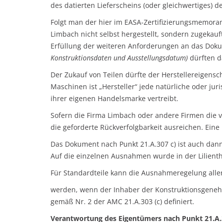
des datierten Lieferscheins (oder gleichwertiges) d
Folgt man der hier im EASA-Zertifizierungsmemora
Limbach nicht selbst hergestellt, sondern zugekauf
Erfüllung der weiteren Anforderungen an das Doku
Konstruktionsdaten und Ausstellungsdatum)
dürften d
Der Zukauf von Teilen dürfte der Herstellereigensc
Maschinen ist „Hersteller“ jede natürliche oder juri
ihrer eigenen Handelsmarke vertreibt.
Sofern die Firma Limbach oder andere Firmen die 
die geforderte Rückverfolgbarkeit ausreichen. Ein
Das Dokument nach Punkt 21.A.307 c) ist auch dan
Auf die einzelnen Ausnahmen wurde in der Lilient
Für Standardteile kann die Ausnahmeregelung all
werden, wenn der Inhaber der Konstruktionsgenehm
gemäß Nr. 2 der AMC 21.A.303 (c) definiert.
Verantwortung des Eigentümers nach Punkt 21.A.30