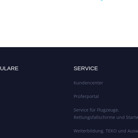
ULARE
SERVICE
Kundencenter
Prüferportal
Service für Flugzeuge,
Rettungsfallschirme und Start
Weiterbildung, TEKO und Ausw