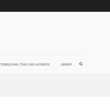
Such-
ITERBILDUNG, TEKO UND AUSWEISE
LIBRARY
Formular
ansehen