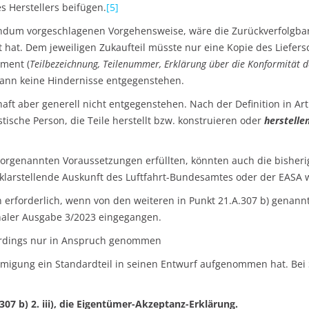
es Herstellers beifügen.
[5]
ndum vorgeschlagenen Vorgehensweise, wäre die Zurückverfolgbar
t hat. Dem jeweiligen Zukaufteil müsste nur eine Kopie des Liefers
ment (
Teilbezeichnung, Teilenummer, Erklärung über die Konformität d
ann keine Hindernisse entgegenstehen.
haft aber generell nicht entgegenstehen. Nach der Definition in Ar
stische Person, die Teile herstellt bzw. konstruieren oder
herstelle
vorgenannten Voraussetzungen erfüllten, könnten auch die bisher
e klarstellende Auskunft des Luftfahrt-Bundesamtes oder der EASA
n erforderlich, wenn von den weiteren in Punkt 21.A.307 b) gen
haler Ausgabe 3/2023 eingegangen.
erdings nur in Anspruch genommen
igung ein Standardteil in seinen Entwurf aufgenommen hat. Bei Se
7 b) 2. iii), die Eigentümer-Akzeptanz-Erklärung.