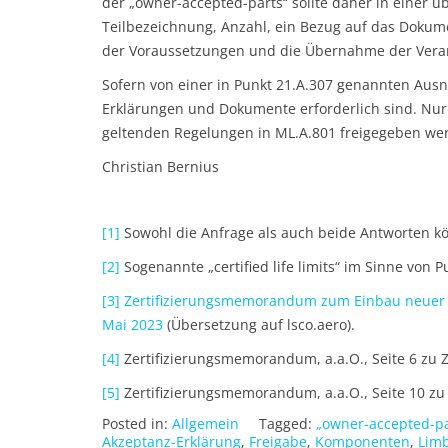
der „owner-accepted-parts“ sollte daher in einer ü
Teilbezeichnung, Anzahl, ein Bezug auf das Dokume
der Voraussetzungen und die Übernahme der Veran
Sofern von einer in Punkt 21.A.307 genannten Au
Erklärungen und Dokumente erforderlich sind. Nur 
geltenden Regelungen in ML.A.801 freigegeben we
Christian Bernius
[1]
Sowohl die Anfrage als auch beide Antworten k
[2]
Sogenannte „certified life limits“ im Sinne von P
[3]
Zertifizierungsmemorandum zum Einbau neuer 
Mai 2023
(Übersetzung auf lsco.aero).
[4]
Zertifizierungsmemorandum, a.a.O., Seite 6 zu Zif
[5]
Zertifizierungsmemorandum, a.a.O., Seite 10 zu Z
Posted in:
Allgemein
Tagged:
„owner-accepted-pa
Akzeptanz-Erklärung
,
Freigabe
,
Komponenten
,
Lim