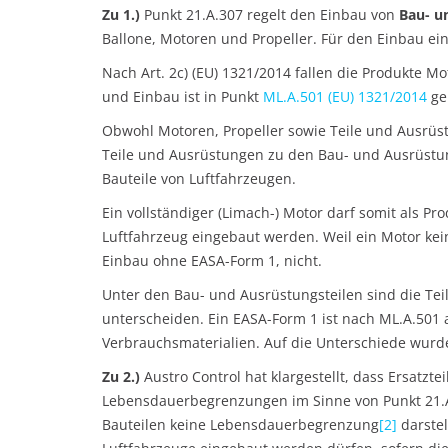
Zu 1.)
Punkt 21.A.307 regelt den Einbau von
Bau- u
Ballone, Motoren und Propeller. Für den Einbau ei
Nach Art. 2c) (EU) 1321/2014 fallen die Produkte 
und Einbau ist in Punkt
ML.A.501 (EU) 1321/2014
ge
Obwohl Motoren, Propeller sowie Teile und Ausrüs
Teile und Ausrüstungen zu den Bau- und Ausrüstun
Bauteile von Luftfahrzeugen.
Ein vollständiger (Limach-) Motor darf somit als P
Luftfahrzeug eingebaut werden. Weil ein Motor kei
Einbau ohne EASA-Form 1, nicht.
Unter den Bau- und Ausrüstungsteilen sind die Te
unterscheiden. Ein EASA-Form 1 ist nach ML.A.501 a
Verbrauchsmaterialien. Auf die Unterschiede wurde
Zu 2.)
Austro Control hat klargestellt, dass Ersatz
Lebensdauerbegrenzungen im Sinne von Punkt 21.A.30
Bauteilen keine Lebensdauerbegrenzung
[2]
darstel