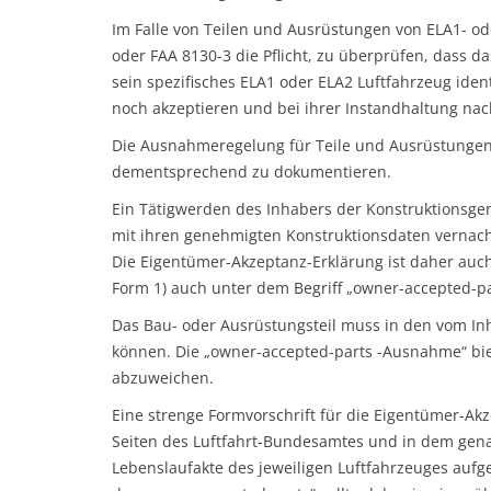
Im Falle von Teilen und Ausrüstungen von ELA1- o
oder FAA 8130-3 die Pflicht, zu überprüfen, dass d
sein spezifisches ELA1 oder ELA2 Luftfahrzeug iden
noch akzeptieren und bei ihrer Instandhaltung nac
Die Ausnahmeregelung für Teile und Ausrüstungen
dementsprechend zu dokumentieren.
Ein Tätigwerden des Inhabers der Konstruktionsge
mit ihren genehmigten Konstruktionsdaten vernachl
Die Eigentümer-Akzeptanz-Erklärung ist daher auch
Form 1) auch unter dem Begriff „owner-accepted-
Das Bau- oder Ausrüstungsteil muss in den vom Inh
können. Die „owner-accepted-parts -Ausnahme“ bie
abzuweichen.
Eine strenge Formvorschrift für die Eigentümer-Ak
Seiten des Luftfahrt-Bundesamtes und in dem gena
Lebenslaufakte des jeweiligen Luftfahrzeuges aufg