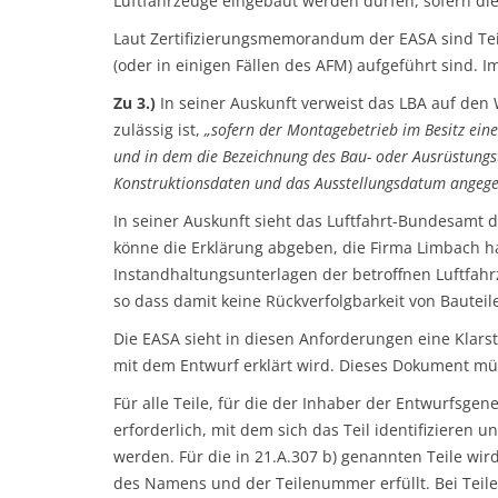
Luftfahrzeuge eingebaut werden dürfen, sofern di
Laut Zertifizierungsmemorandum der EASA sind Tei
(oder in einigen Fällen des AFM) aufgeführt sind.
Zu 3.)
In seiner Auskunft verweist das LBA auf den
zulässig ist,
„sofern der Montagebetrieb im Besitz eine
und in dem die Bezeichnung des Bau- oder Ausrüstungst
Konstruktionsdaten und das Ausstellungsdatum angege
In seiner Auskunft sieht das Luftfahrt-Bundesamt d
könne die Erklärung abgeben, die Firma Limbach hab
Instandhaltungsunterlagen der betroffnen Luftfa
so dass damit keine Rückverfolgbarkeit von Bautei
Die EASA sieht in diesen Anforderungen eine Klarst
mit dem Entwurf erklärt wird. Dieses Dokument müs
Für alle Teile, für die der Inhaber der Entwurfs
erforderlich, mit dem sich das Teil identifizieren
werden. Für die in 21.A.307 b) genannten Teile wir
des Namens und der Teilenummer erfüllt. Bei Teile