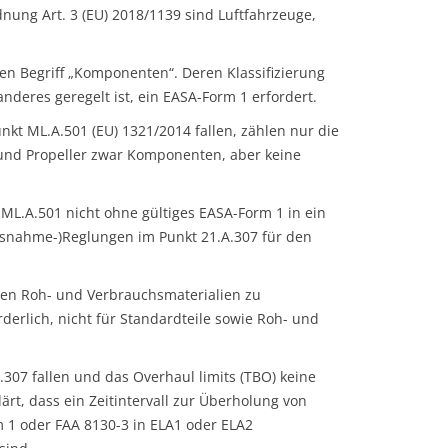
dnung Art. 3 (EU) 2018/1139 sind Luftfahrzeuge,
en Begriff „Komponenten“. Deren Klassifizierung
 anderes geregelt ist, ein EASA-Form 1 erfordert.
t ML.A.501 (EU) 1321/2014 fallen, zählen nur die
 und Propeller zwar Komponenten, aber keine
 ML.A.501 nicht ohne gültiges EASA-Form 1 in ein
Ausnahme-)Reglungen im Punkt 21.A.307 für den
den Roh- und Verbrauchsmaterialien zu
derlich, nicht für Standardteile sowie Roh- und
.307 fallen und das Overhaul limits (TBO) keine
rt, dass ein Zeitintervall zur Überholung von
m 1 oder FAA 8130-3 in ELA1 oder ELA2