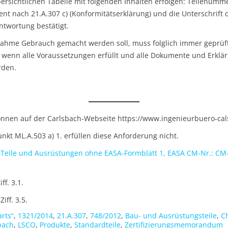
bersichtlichen Tabelle mit folgenden Inhalten erfolgen: Teilenumm
nt nach 21.A.307 c) (Konformitätserklärung) und die Unterschrift 
twortung bestätigt.
snahme Gebrauch gemacht werden soll, muss folglich immer geprü
wenn alle Voraussetzungen erfüllt und alle Dokumente und Erklär
rden.
önnen auf der Carlsbach-Webseite https://www.ingenieurbuero-ca
unkt ML.A.503 a) 1. erfüllen diese Anforderung nicht.
Teile und Ausrüstungen ohne EASA-Formblatt 1, EASA CM-Nr.: CM
f. 3.1.
iff. 3.5.
rts“
,
1321/2014
,
21.A.307
,
748/2012
,
Bau- und Ausrüstungsteile
,
Ch
bach
,
LSCO
,
Produkte
,
Standardteile
,
Zertifizierungsmemorandum