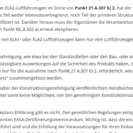
der ELA2-Luftfahrzeugen im Sinne von
Punkt 21.A.307 b) 2.
hat der
as Teil weder lebensdauerbegrenzt, noch Teil der primären Struktu
tifiziert ist. Darüber hinaus muss der Eigentümer die Verantwort
h Punkt ML.A.502 a) erneut akzeptieren.
 von ELA1- oder ELA2-Luftfahrzeugen kann nur vom Luftfahrzeu
nehmigung, wie etwa bei den Standardteilen oder den Bau- oder 
ässigbare Auswirkungen auf die Sicherheit des Produkts haben, is
 nur für die Ausnahme nach Punkt 21.A.307 b) 2. erforderlich, we
parts“ zusammengefasst werden.
aber der Konstruktionsgenehmigung veröffentlichten Handbüchern (
tet somit keine Möglichkeit, von den genehmigten Konstruktions
zeptanz-Erklärung gibt es nicht. Den gesetzlichen Regelungen ent
nnten EASA-Zertifizierungsmemorandum. Wichtig ist, dass die ein
eführt sind und die Erfüllung der Voraussetzungen für ihren Ein