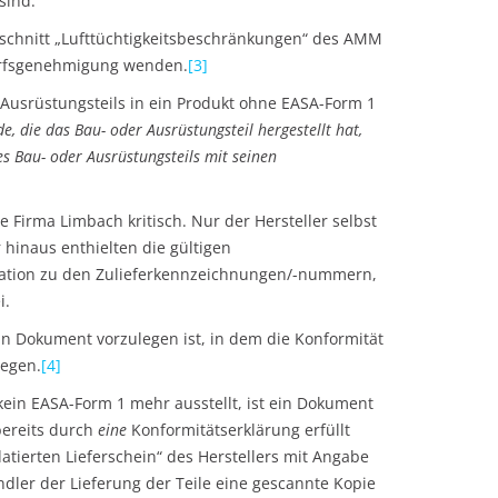
sind.
bschnitt „Lufttüchtigkeitsbeschränkungen“ des AMM
twurfsgenehmigung wenden.
[3]
 Ausrüstungsteils in ein Produkt ohne EASA-Form 1
, die das Bau- oder Ausrüstungsteil hergestellt hat,
s Bau- oder Ausrüstungsteils mit seinen
 Firma Limbach kritisch. Nur der Hersteller selbst
 hinaus enthielten die gültigen
lation zu den Zulieferkennzeichnungen/-nummern,
i.
ein Dokument vorzulegen ist, in dem die Konformität
iegen.
[4]
ein EASA-Form 1 mehr ausstellt, ist ein Dokument
bereits durch
eine
Konformitätserklärung erfüllt
atierten Lieferschein“ des Herstellers mit Angabe
dler der Lieferung der Teile eine gescannte Kopie