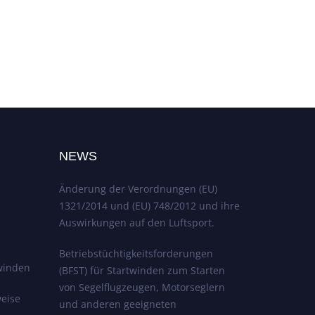
NEWS
Änderung der Verordnungen (EU)
1321/2014 und (EU) 748/2012 und ihre
Auswirkungen auf den Luftsport.
Betriebstüchtigkeitsforderungen
winden
(BFST) für Startwinden zum Starten
von Segelflugzeugen, Motorseglern
eise
und anderen geeigneten