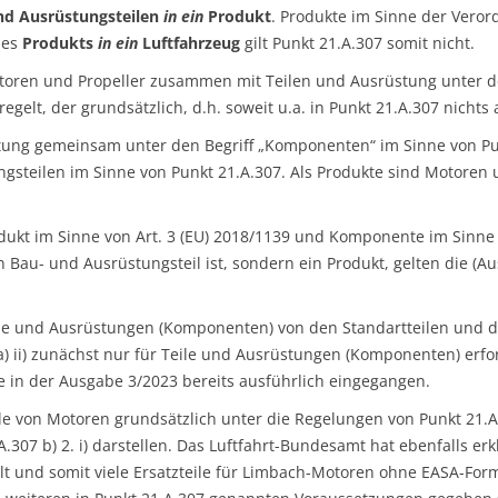
nd Ausrüstungsteilen
in ein
Produkt
. Produkte im Sinne der Veror
nes
Produkts
in ein
Luftfahrzeug
gilt Punkt 21.A.307 somit nicht.
Motoren und Propeller zusammen mit Teilen und Ausrüstung unter d
regelt, der grundsätzlich, d.h. soweit u.a. in Punkt 21.A.307 nichts
tung gemeinsam unter den Begriff „Komponenten“ im Sinne von Punk
gsteilen im Sinne von Punkt 21.A.307. Als Produkte sind Motoren
rodukt im Sinne von Art. 3 (EU) 2018/1139 und Komponente im Sinne
n Bau- und Ausrüstungsteil ist, sondern ein Produkt, gelten die (
ile und Ausrüstungen (Komponenten) von den Standartteilen und 
) ii) zunächst nur für Teile und Ausrüstungen (Komponenten) erfor
 in der Ausgabe 3/2023 bereits ausführlich eingegangen.
teile von Motoren grundsätzlich unter die Regelungen von Punkt 21.A
7 b) 2. i) darstellen. Das Luftfahrt-Bundesamt hat ebenfalls erklä
lt und somit viele Ersatzteile für Limbach-Motoren ohne EASA-For