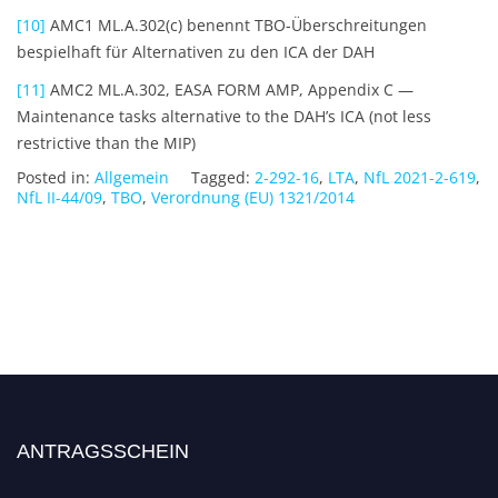
[10]
AMC1 ML.A.302(c) benennt TBO-Überschreitungen
bespielhaft für Alternativen zu den ICA der DAH
[11]
AMC2 ML.A.302, EASA FORM AMP, Appendix C —
Maintenance tasks alternative to the DAH’s ICA (not less
restrictive than the MIP)
Posted in:
Allgemein
Tagged:
2-292-16
,
LTA
,
NfL 2021-2-619
,
NfL II-44/09
,
TBO
,
Verordnung (EU) 1321/2014
ANTRAGSSCHEIN