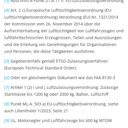
[3]
Abschnitt B Punkt 21.A.11 ff. EU-Luftzulassungsverordnung
[4]
Art. 2 c) Europäische Lufttüchtigkeitsverordnung (EU-
Lufttüchtigkeitsverordnung) Verordnung (EU) Nr. 1321/2014
der Kommission vom 26. November 2014 über die
Aufrechterhaltung der Lufttüchtigkeit von Luftfahrzeugen und
luftfahrttechnischen Erzeugnissen, Teilen und Ausrüstungen
und die Erteilung von Genehmigungen für Organisationen
und Personen, die diese Tätigkeiten ausführen.
[5]
Gegebenenfalls gemäß ETSO-Zulassungsverfahren
(European Technical Standard Order).
[6]
Oder ein gleichwertiges Dokument wie das FAA 8130-3
[7]
Artikel 1 (2) i und j Luftzulassungsverordnung: Zulässige
Startmasse bis 1200 kg oder 2000 kg, Ballon, Luftschiff
[8]
Punkt ML.A. 503 a) EU-Lufttüchtigkeitsverordnung, siehe
auch Lilienthaler 1/2023, Seite 21
[9]
UL, Motorsegler und Luftfahrzeuge bis 600 kg MTOM