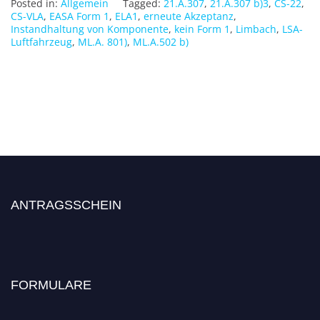
Posted in:
Allgemein
Tagged:
21.A.307
,
21.A.307 b)3
,
CS-22
,
CS-VLA
,
EASA Form 1
,
ELA1
,
erneute Akzeptanz
,
Instandhaltung von Komponente
,
kein Form 1
,
Limbach
,
LSA-
Luftfahrzeug
,
ML.A. 801)
,
ML.A.502 b)
ANTRAGSSCHEIN
FORMULARE