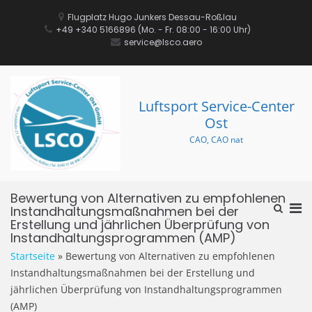
Zum
Inhalt
Flugplatz Hugo Junkers Dessau-Roßlau
springen
+49 +340 5166896‬ (Mo. - Fr. 08:00 - 16:00 Uhr)
service@lsco.aero
Luftsport Service-Center
Ost
CAO, CAO nat
Bewertung von Alternativen zu empfohlenen
Pri
Such-
Instandhaltungsmaßnahmen bei der
Formula
Erstellung und jährlichen Überprüfung von
Me
ansehe
Instandhaltungsprogrammen (AMP)
für
mob
Startseite
»
Bewertung von Alternativen zu empfohlenen
Ger
Instandhaltungsmaßnahmen bei der Erstellung und
jährlichen Überprüfung von Instandhaltungsprogrammen
(AMP)