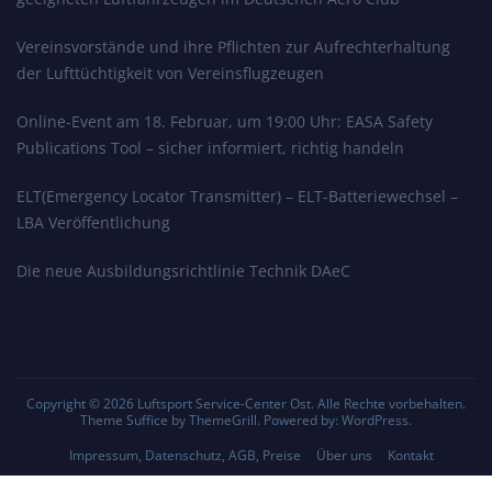
Vereinsvorstände und ihre Pflichten zur Aufrechterhaltung
der Lufttüchtigkeit von Vereinsflugzeugen
Online-Event am 18. Februar, um 19:00 Uhr: EASA Safety
Publications Tool – sicher informiert, richtig handeln
ELT(Emergency Locator Transmitter) – ELT-Batteriewechsel –
LBA Veröffentlichung
Die neue Ausbildungsrichtlinie Technik DAeC
Copyright © 2026
Luftsport Service-Center Ost
. Alle Rechte vorbehalten.
Theme
Suffice
by ThemeGrill. Powered by:
WordPress
.
Impressum, Datenschutz, AGB, Preise
Über uns
Kontakt