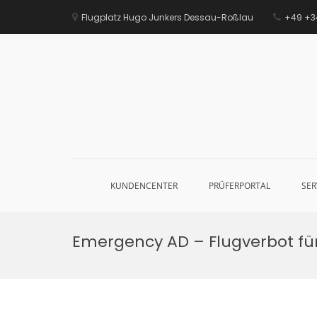
Zum
Inhalt
Flugplatz Hugo Junkers Dessau-Roßlau
+49 +34
springen
KUNDENCENTER
PRÜFERPORTAL
SER
Emergency AD – Flugverbot für