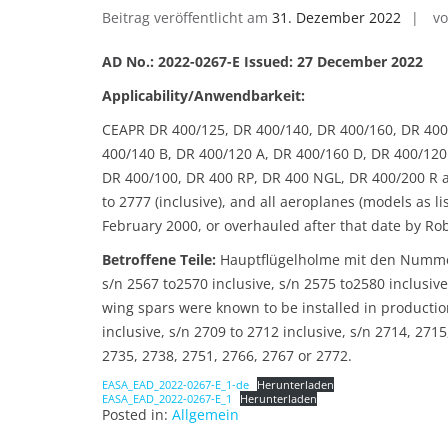
Beitrag veröffentlicht am
31. Dezember 2022
v
AD No.: 2022-0267-E Issued: 27 December 2022
Applicability/Anwendbarkeit:
CEAPR DR 400/125, DR 400/140, DR 400/160, DR 400/
400/140 B, DR 400/120 A, DR 400/160 D, DR 400/120
DR 400/100, DR 400 RP, DR 400 NGL, DR 400/200 R a
to 2777 (inclusive), and all aeroplanes (models as l
February 2000, or overhauled after that date by Rob
Betroffene Teile:
Hauptflügelholme mit den Nummern 
s/n 2567 to2570 inclusive, s/n 2575 to2580 inclusive
wing spars were known to be installed in productio
inclusive, s/n 2709 to 2712 inclusive, s/n 2714, 271
2735, 2738, 2751, 2766, 2767 or 2772.
EASA_EAD_2022-0267-E_1-de
Herunterladen
EASA_EAD_2022-0267-E_1
Herunterladen
Posted in:
Allgemein