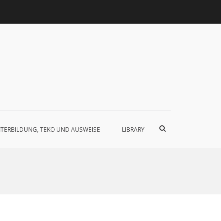
Such-
ITERBILDUNG, TEKO UND AUSWEISE
LIBRARY
Formular
ansehen