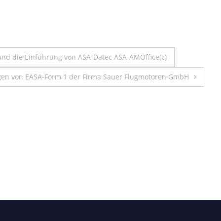
d die Einführung von ASA-Datec ASA-AMOffice(c)
ngen von EASA-Form 1 der Firma Sauer Flugmotoren GmbH