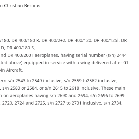
on
Christian Bernius
180, DR 400/180 R, DR 400/2+2, DR 400/120, DR 400/125i, DR
 D, DR 400/180 S,
nd DR 400/200 I aeroplanes, having serial number (s/n) 2444
isted above) equipped in-service with a wing delivered after 01
in Aircraft.
s/n 2543 to 2549 inclusive, s/n 2559 to2562 inclusive,
, s/n 2583 or 2584, or s/n 2615 to 2618 inclusive. These main
n on aeroplanes having s/n 2690 and 2694, s/n 2696 to 2699
5, 2720, 2724 and 2725, s/n 2727 to 2731 inclusive, s/n 2734,