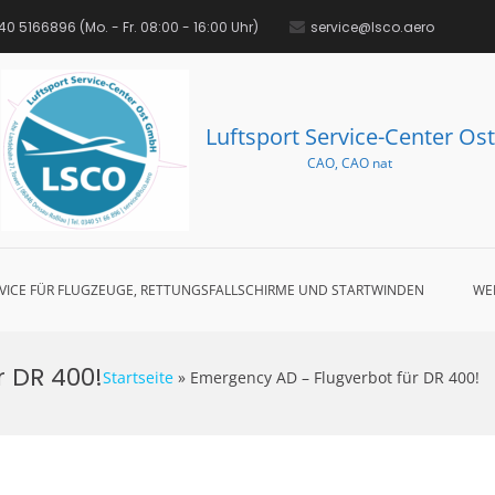
0 5166896‬ (Mo. - Fr. 08:00 - 16:00 Uhr)
service@lsco.aero
Luftsport Service-Center Ost
CAO, CAO nat
VICE FÜR FLUGZEUGE, RETTUNGSFALLSCHIRME UND STARTWINDEN
WE
 DR 400!
Startseite
»
Emergency AD – Flugverbot für DR 400!