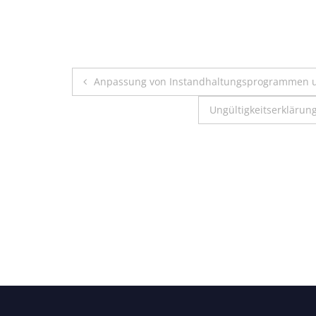
Beitragsnavigation
Anpassung von Instandhaltungsprogrammen un
Ungültigkeitserkläru